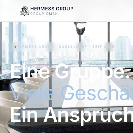
HERMESS GROUP
GROUP GMBH
HERMESS GROUP · DÜSSELDORF · SEIT 2015
Eine Gruppe.
Viele Geschäf
Ein Anspruch