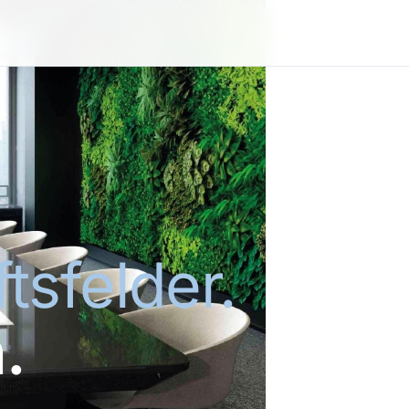
tsfelder.
.