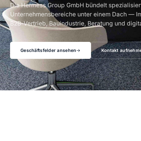
Die Hermess Group GmbH bündelt spezialisier
Unternehmensbereiche unter einem Dach — Im
B2B-Vertrieb, Bauindustrie, Beratung und digi
Geschäftsfelder ansehen
Kontakt aufnehm